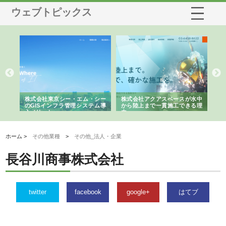
ウェブトピックス
がけ
株式会社東京シー・エム・シー
株式会社アクアスペースが水中
株
の実
のGISインフラ管理システム導
から陸上まで一貫施工できる理
れ
入メリット
由
強
ホーム >
その他業種
>
その他_法人・企業
長谷川商事株式会社
twitter
facebook
google+
はてブ