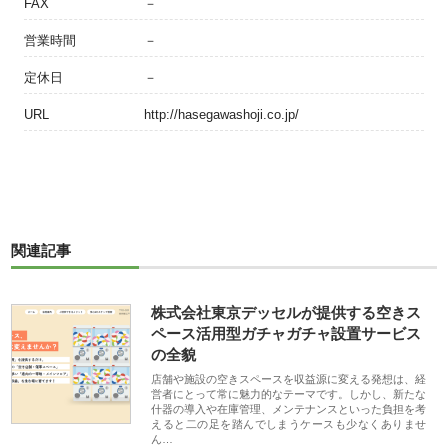
FAX
－
営業時間
－
定休日
－
URL
http://hasegawashoji.co.jp/
関連記事
株式会社東京デッセルが提供する空きス
ペース活用型ガチャガチャ設置サービス
の全貌
店舗や施設の空きスペースを収益源に変える発想は、経
営者にとって常に魅力的なテーマです。しかし、新たな
什器の導入や在庫管理、メンテナンスといった負担を考
えると二の足を踏んでしまうケースも少なくありませ
ん…