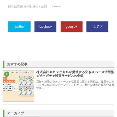
[その他業種][その他_法人・企業]
0views
twitter
facebook
google+
はてブ
おすすめ記事
株式会社東京デッセルが提供する空きスペース活用型
1
ガチャガチャ設置サービスの全貌
店舗や施設の空きスペースを収益源に変える発想は、経営者にと
って常に魅力的なテーマです。しかし、新たな什器の導入や在庫
管理…
アーカイブ