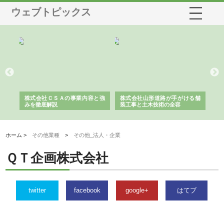
ウェブトピックス
業サ
株式会社ＣＳＡの事業内容と強
株式会社山形道路が手がける舗
ホ
報内
みを徹底解説
装工事と土木技術の全容
る
績
ホーム >
その他業種
>
その他_法人・企業
ＱＴ企画株式会社
twitter
facebook
google+
はてブ