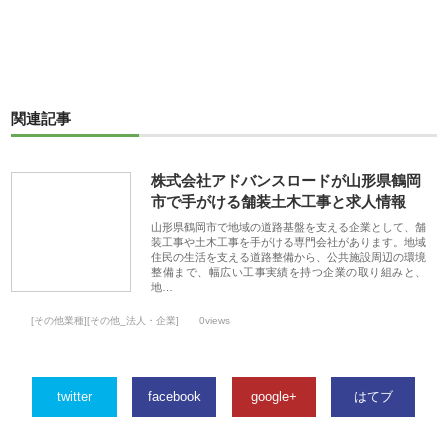
関連記事
株式会社アドバンスロードが山形県鶴岡
市で手がける舗装土木工事と求人情報
山形県鶴岡市で地域の道路基盤を支える企業として、舗
装工事や土木工事を手がける専門会社があります。地域
住民の生活を支える道路整備から、公共施設周辺の環境
整備まで、幅広い工事実績を持つ企業の取り組みと、
地…
[その他業種][その他_法人・企業]
0views
twitter
facebook
google+
はてブ