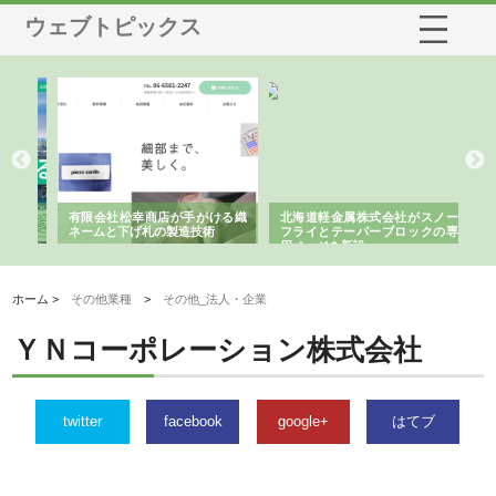
ウェブトピックス
多摩
有限会社松幸商店が手がける織
北海道軽金属株式会社がスノー
株
工事
ネームと下げ札の製造技術
フライとテーパーブロックの専
る
用ページを新設
ス
ホーム >
その他業種
>
その他_法人・企業
ＹＮコーポレーション株式会社
twitter
facebook
google+
はてブ