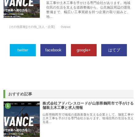
装工事や土木工事を手がける専門会社があります。地域
住民の生活を支える道路整備から、公共施設周辺の環境
整備まで、幅広い工事実績を持つ企業の取り組みと、
地…
[その他業種][その他_法人・企業]
0views
twitter
facebook
google+
はてブ
おすすめ記事
株式会社アドバンスロードが山形県鶴岡市で手がける
1
舗装土木工事と求人情報
山形県鶴岡市で地域の道路基盤を支える企業として、舗装工事や
土木工事を手がける専門会社があります。地域住民の生活を支え
る道…