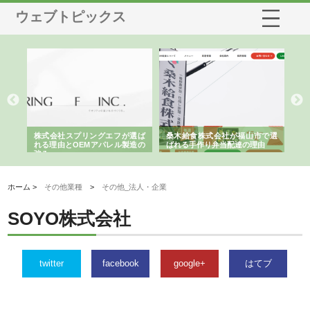
ウェブトピックス
や店
株式会社スプリングエフが選ば
桑木給食株式会社が福山市で選
株
る理
れる理由とOEMアパレル製造の
ばれる手作り弁当配達の理由
れ
強み
ホーム >
その他業種
>
その他_法人・企業
SOYO株式会社
twitter
facebook
google+
はてブ