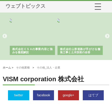
ウェブトピックス
業サ
株式会社ＣＳＡの事業内容と強
株式会社山形道路が手がける舗
ホ
報内
みを徹底解説
装工事と土木技術の全容
る
績
ホーム >
その他業種
>
その他_法人・企業
VISM corporation 株式会社
twitter
facebook
google+
はてブ