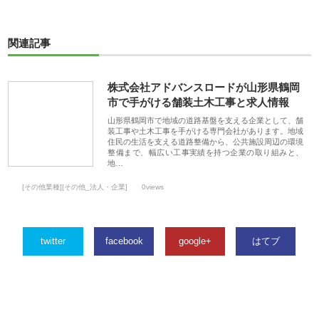
関連記事
株式会社アドバンスロードが山形県鶴岡
市で手がける舗装土木工事と求人情報
山形県鶴岡市で地域の道路基盤を支える企業として、舗
装工事や土木工事を手がける専門会社があります。地域
住民の生活を支える道路整備から、公共施設周辺の環境
整備まで、幅広い工事実績を持つ企業の取り組みと、
地…
[その他業種][その他_法人・企業]
0views
twitter
facebook
google+
はてブ