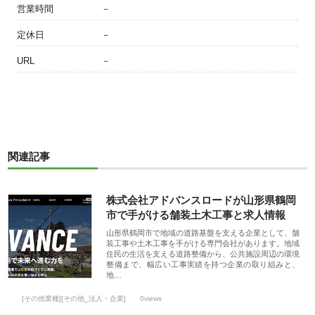
営業時間
－
定休日
－
URL
－
関連記事
株式会社アドバンスロードが山形県鶴岡
市で手がける舗装土木工事と求人情報
山形県鶴岡市で地域の道路基盤を支える企業として、舗
装工事や土木工事を手がける専門会社があります。地域
住民の生活を支える道路整備から、公共施設周辺の環境
整備まで、幅広い工事実績を持つ企業の取り組みと、
地…
[その他業種][その他_法人・企業]
0views