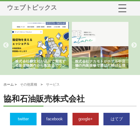
ウェブトピックス
ノー
株式会社耕文社が品川で実現す
株式会社ナカモトがホテルや店
株
の専
る販促物製作から配送までワン
舗の内装改修で選ばれ続ける理
れ
ストップ対応
由
強
ホーム >
その他業種
>
サービス
協和石油販売株式会社
twitter
facebook
google+
はてブ