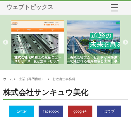
ウェブトピックス
選ば
株式会社名神精工の最新ニュー
有限会社エム・ビルドが南多摩
有
ルの
スリリース一覧と注目トピック
で選ばれる道路舗装と土木工事
ネ
の実力
ホーム >
士業（専門職種）
>
行政書士事務所
株式会社サンキュウ美化
twitter
facebook
google+
はてブ