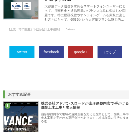
大容量データ通信を求めるスマートフォンユーザーにと
って、月額料金と通信容量のバランスは常に悩ましい問
題です。特に動画視聴やオンラインゲームを頻繁に楽し
む方々にとって、60GBという大容量プランは魅力的…
[士業（専門職種）][公認会計士事務所]
0views
twitter
facebook
google+
はてブ
おすすめ記事
株式会社アドバンスロードが山形県鶴岡市で手がける
1
舗装土木工事と求人情報
山形県鶴岡市で地域の道路基盤を支える企業として、舗装工事や
土木工事を手がける専門会社があります。地域住民の生活を支え
る道…