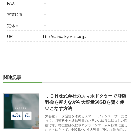
FAX
－
営業時間
－
定休日
－
URL
http://daiwa-kyozai.co.jp/
関連記事
ＪＣＮ株式会社のスマホドクターで月額
料金を抑えながら大容量60GBを賢く使
いこなす方法
大容量データ通信を求めるスマートフォンユーザーにと
って、月額料金と通信容量のバランスは常に悩ましい問
題です。特に動画視聴やオンラインゲームを頻繁に楽し
む方々にとって、60GBという大容量プランは魅力的…