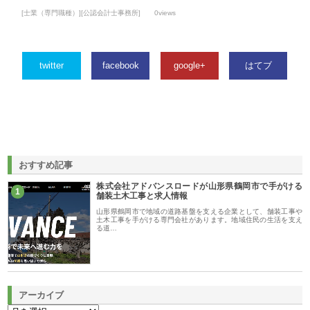
[士業（専門職種）][公認会計士事務所]
0views
twitter
facebook
google+
はてブ
おすすめ記事
株式会社アドバンスロードが山形県鶴岡市で手がける
1
舗装土木工事と求人情報
山形県鶴岡市で地域の道路基盤を支える企業として、舗装工事や
土木工事を手がける専門会社があります。地域住民の生活を支え
る道…
アーカイブ