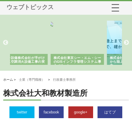
ウェブトピックス
ム・シー
株式会社アクアスペースが水中
株式会社地盤調査事務所が選ば
ステム導
から陸上まで一貫施工できる理
れ続ける理由と建設コンサルの
由
強み
ホーム >
士業（専門職種）
>
行政書士事務所
株式会社大和教材製造所
twitter
facebook
google+
はてブ