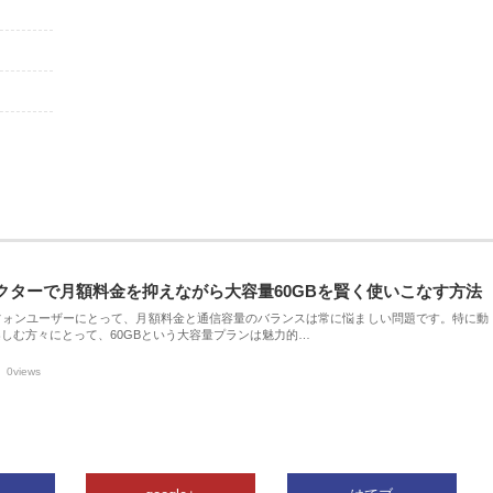
クターで月額料金を抑えながら大容量60GBを賢く使いこなす方法
フォンユーザーにとって、月額料金と通信容量のバランスは常に悩ましい問題です。特に動
しむ方々にとって、60GBという大容量プランは魅力的…
0views