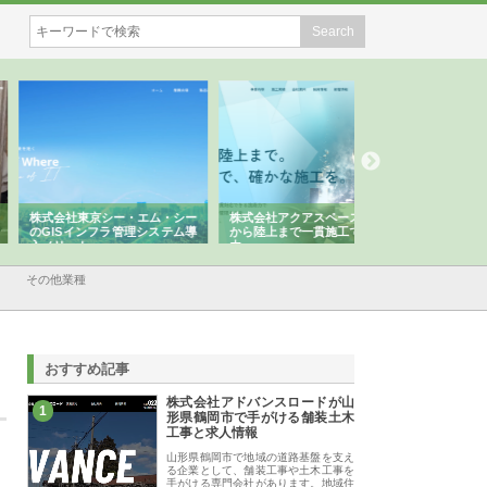
会社東京シー・エム・シー
株式会社アクアスペースが水中
株式会社地盤調査事
ISインフラ管理システム導
から陸上まで一貫施工できる理
れ続ける理由と建設
リット
由
強み
その他業種
おすすめ記事
株式会社アドバンスロードが山
1
形県鶴岡市で手がける舗装土木
工事と求人情報
山形県鶴岡市で地域の道路基盤を支え
る企業として、舗装工事や土木工事を
手がける専門会社があります。地域住