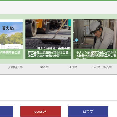
容と強
株式会社山形道路が手がける舗
ホクシン設備株式会社が手がけ
株式
装工事と土木技術の全容
る給排水空調消火設備工事の実
のG
績と強み
入メ
人材紹介業
製造業
通信業
小売業・販売業
google+
はてブ