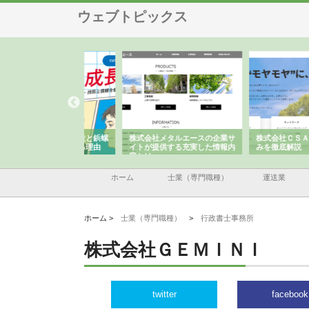
ウェブトピックス
ナツハラが建設と鋲螺
株式会社メタルエースの企業サ
株式会社ＣＳＡの事業内
暮らしを支える理由
イトが提供する充実した情報内
みを徹底解説
容とは
ホーム
士業（専門職種）
運送業
ホーム >
士業（専門職種）
>
行政書士事務所
株式会社ＧＥＭＩＮＩ
twitter
facebook