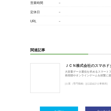
営業時間
－
定休日
－
URL
－
関連記事
ＪＣＮ株式会社のスマホド
大容量データ通信を求めるスマート
画視聴やオンラインゲームを頻繁に楽
[士業（専門職種）][公認会計士事務所]