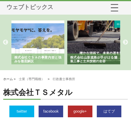
ウェブトピックス
業サ
株式会社ＣＳＡの事業内容と強
株式会社山形道路が手がける舗
ホ
報内
みを徹底解説
装工事と土木技術の全容
る
績
ホーム >
士業（専門職種）
>
行政書士事務所
株式会社ＴＳメタル
twitter
facebook
google+
はてブ