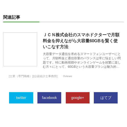
関連記事
ＪＣＮ株式会社のスマホドクターで月額
料金を抑えながら大容量60GBを賢く使
いこなす方法
大容量データ通信を求めるスマートフォンユーザーにと
って、月額料金と通信容量のバランスは常に悩ましい問
題です。特に動画視聴やオンラインゲームを頻繁に楽し
む方々にとって、60GBという大容量プランは魅力的…
[士業（専門職種）][公認会計士事務所]
0views
twitter
facebook
google+
はてブ