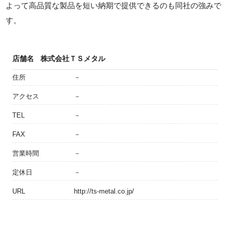
よって高品質な製品を短い納期で提供できるのも同社の強みで
す。
店舗名
株式会社ＴＳメタル
住所
－
アクセス
－
TEL
－
FAX
－
営業時間
－
定休日
－
URL
http://ts-metal.co.jp/