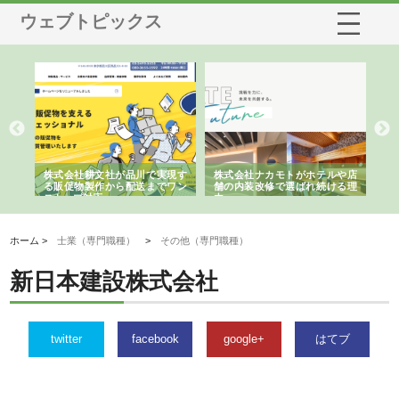
ウェブトピックス
ノー
株式会社耕文社が品川で実現す
株式会社ナカモトがホテルや店
株
の専
る販促物製作から配送までワン
舗の内装改修で選ばれ続ける理
れ
ストップ対応
由
強
ホーム >
士業（専門職種）
>
その他（専門職種）
新日本建設株式会社
twitter
facebook
google+
はてブ