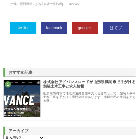
[士業（専門職種）][公認会計士事務所]
0views
twitter
facebook
google+
はてブ
おすすめ記事
株式会社アドバンスロードが山形県鶴岡市で手がける
1
舗装土木工事と求人情報
山形県鶴岡市で地域の道路基盤を支える企業として、舗装工事や
土木工事を手がける専門会社があります。地域住民の生活を支え
る道…
アーカイブ