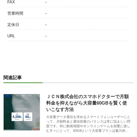
FAX
－
営業時間
－
定休日
－
URL
－
関連記事
ＪＣＮ株式会社のスマホドクターで月額
料金を抑えながら大容量60GBを賢く使
いこなす方法
大容量データ通信を求めるスマートフォンユーザーにと
って、月額料金と通信容量のバランスは常に悩ましい問
題です。特に動画視聴やオンラインゲームを頻繁に楽し
む方々にとって、60GBという大容量プランは魅力的…