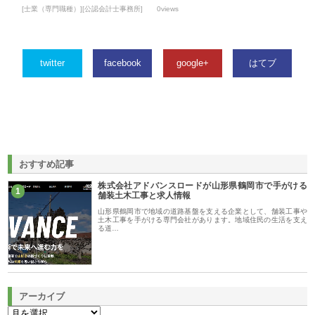
[士業（専門職種）][公認会計士事務所]
0views
twitter
facebook
google+
はてブ
おすすめ記事
株式会社アドバンスロードが山形県鶴岡市で手がける
1
舗装土木工事と求人情報
山形県鶴岡市で地域の道路基盤を支える企業として、舗装工事や
土木工事を手がける専門会社があります。地域住民の生活を支え
る道…
アーカイブ