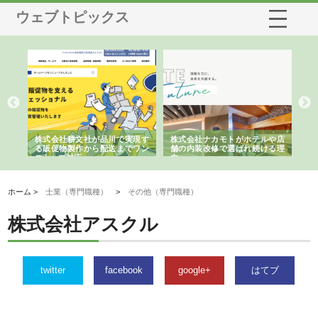
ウェブトピックス
ノー
株式会社耕文社が品川で実現す
株式会社ナカモトがホテルや店
株
の専
る販促物製作から配送までワン
舗の内装改修で選ばれ続ける理
れ
ストップ対応
由
強
ホーム >
士業（専門職種）
>
その他（専門職種）
株式会社アスクル
twitter
facebook
google+
はてブ