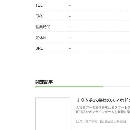
TEL
－
FAX
－
営業時間
－
定休日
－
URL
－
関連記事
ＪＣＮ株式会社のスマホド
大容量データ通信を求めるスマート
画視聴やオンラインゲームを頻繁に楽
[士業（専門職種）][公認会計士事務所]