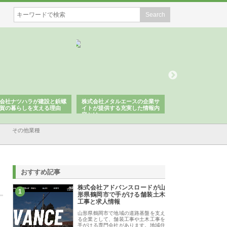
会社メタルエースの企業サ
株式会社ＣＳＡの事業内容と強
株式会社山形道路が
が提供する充実した情報内
みを徹底解説
装工事と土木技術の
は
その他業種
おすすめ記事
株式会社アドバンスロードが山
1
形県鶴岡市で手がける舗装土木
工事と求人情報
山形県鶴岡市で地域の道路基盤を支え
る企業として、舗装工事や土木工事を
手がける専門会社があります。地域住