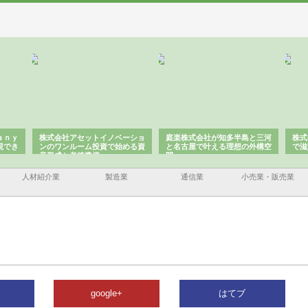
ーショ
庭楽株式会社が知多半島と三河
株式会社ナツハラが建設と鋲螺
株式
める資
と名古屋で叶える理想の外構空
で滋賀の暮らしを支える理由
イト
間
容と
人材紹介業
製造業
通信業
小売業・販売業
google+
はてブ