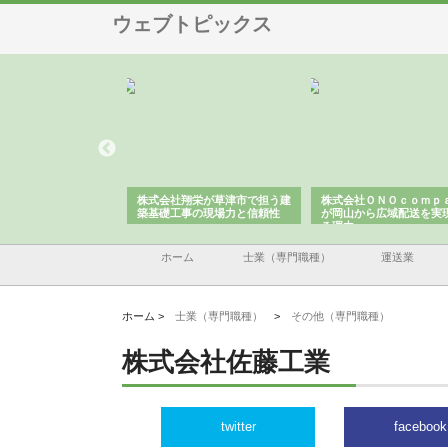
ウェブトピックス
翔栄が草津市で担う建
株式会社ＯＮＯｃｏｍｐａｎｙ
株式会社アセットイノベ
事の現場力と信頼性
が岡山から広域配送を実現でき
ンのワンルーム投資で始
る理由
産形成と老後準備
ホーム
士業（専門職種）
運送業
ホーム >
士業（専門職種）
>
その他（専門職種）
株式会社佐藤工業
twitter
facebook