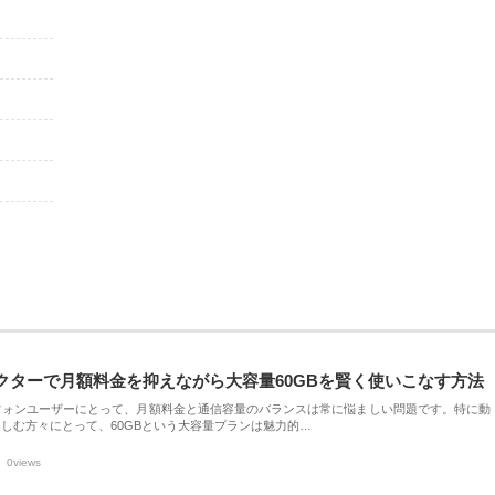
クターで月額料金を抑えながら大容量60GBを賢く使いこなす方法
フォンユーザーにとって、月額料金と通信容量のバランスは常に悩ましい問題です。特に動
しむ方々にとって、60GBという大容量プランは魅力的…
0views