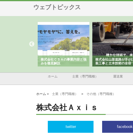
ウェブトピックス
メタルエースの企業サ
株式会社ＣＳＡの事業内容と強
株式会社山形道路が手が
供する充実した情報内
みを徹底解説
装工事と土木技術の全容
ホーム
士業（専門職種）
運送業
ホーム >
士業（専門職種）
>
その他（専門職種）
株式会社Ａｘｉｓ
twitter
facebook