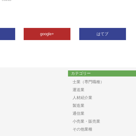
google+
はてブ
カテゴリー
士業（専門職種）
運送業
人材紹介業
製造業
通信業
小売業・販売業
その他業種