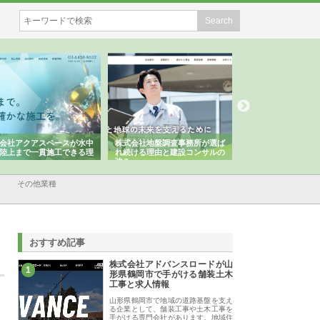
会社アクアスペースが水中
株式会社地盤調査事務所が選ば
株式会社名神精工の
陸上まで一貫施工できる理
れ続ける理由と建設コンサルの
スリリース一覧と注
強み
その他業種
おすすめ記事
株式会社アドバンスロードが山
1
形県鶴岡市で手がける舗装土木
工事と求人情報
山形県鶴岡市で地域の道路基盤を支え
る企業として、舗装工事や土木工事を
手がける専門会社があります。地域住