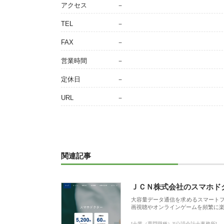
アクセス
－
TEL
－
FAX
－
営業時間
－
定休日
－
URL
－
関連記事
ＪＣＮ株式会社のスマホド
大容量データ通信を求めるスマート
画視聴やオンラインゲームを頻繁に楽
[士業（専門職種）][公認会計士事務所]