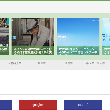
ける舗
ホクシン設備株式会社が手がけ
株式会社東京シー・エム・シー
株式
る給排水空調消火設備工事の実
のGISインフラ管理システム導
から
績と強み
入メリット
由
人材紹介業
製造業
通信業
小売業・販売業
google+
はてブ