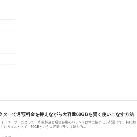
クターで月額料金を抑えながら大容量60GBを賢く使いこなす方法
フォンユーザーにとって、月額料金と通信容量のバランスは常に悩ましい問題です。特に動
しむ方々にとって、60GBという大容量プランは魅力的…
0views