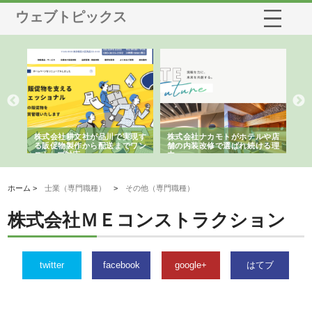
ウェブトピックス
ノー
株式会社耕文社が品川で実現す
株式会社ナカモトがホテルや店
株
の専
る販促物製作から配送までワン
舗の内装改修で選ばれ続ける理
れ
ストップ対応
由
強
ホーム >
士業（専門職種）
>
その他（専門職種）
株式会社ＭＥコンストラクション
twitter
facebook
google+
はてブ