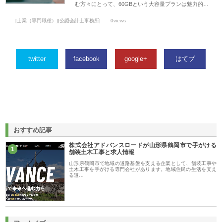
む方々にとって、60GBという大容量プランは魅力的…
[士業（専門職種）][公認会計士事務所]
0views
twitter
facebook
google+
はてブ
おすすめ記事
株式会社アドバンスロードが山形県鶴岡市で手がける
1
舗装土木工事と求人情報
山形県鶴岡市で地域の道路基盤を支える企業として、舗装工事や
土木工事を手がける専門会社があります。地域住民の生活を支え
る道…