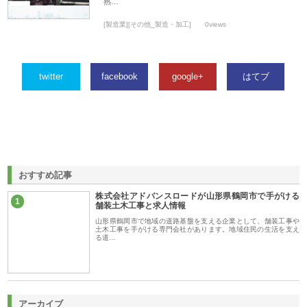
熟…
[製造業][その他_製造・加工]
0views
twitter
facebook
google+
はてブ
おすすめ記事
株式会社アドバンスロードが山形県鶴岡市で手がける
1
舗装土木工事と求人情報
山形県鶴岡市で地域の道路基盤を支える企業として、舗装工事や
土木工事を手がける専門会社があります。地域住民の生活を支え
る道…
アーカイブ