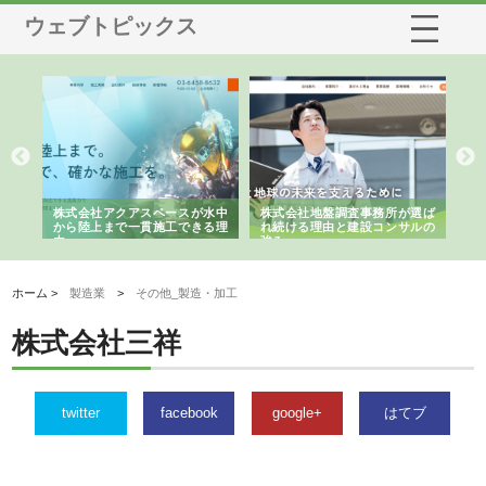
ウェブトピックス
シー
株式会社アクアスペースが水中
株式会社地盤調査事務所が選ば
株
ム導
から陸上まで一貫施工できる理
れ続ける理由と建設コンサルの
ス
由
強み
ホーム >
製造業
>
その他_製造・加工
株式会社三祥
twitter
facebook
google+
はてブ