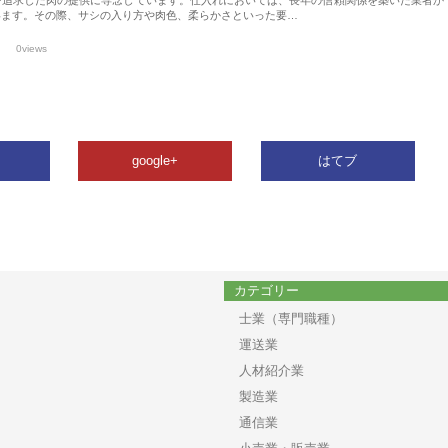
います。その際、サシの入り方や肉色、柔らかさといった要…
0views
google+
はてブ
カテゴリー
士業（専門職種）
運送業
人材紹介業
製造業
通信業