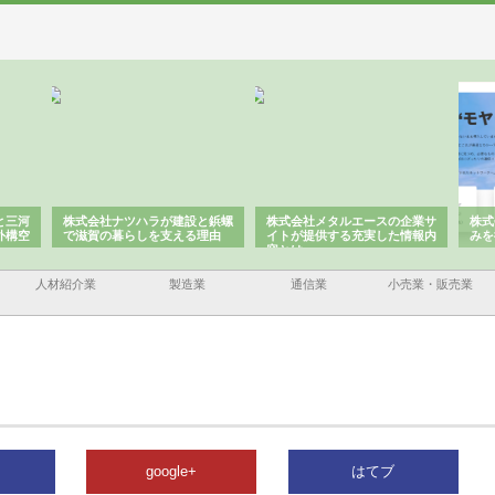
と三河
株式会社ナツハラが建設と鋲螺
株式会社メタルエースの企業サ
株式
外構空
で滋賀の暮らしを支える理由
イトが提供する充実した情報内
みを
容とは
人材紹介業
製造業
通信業
小売業・販売業
google+
はてブ