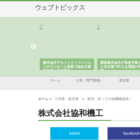
ウェブトピックス
ＯＮＯｃｏｍｐａｎｙ
株式会社アセットイノベーショ
庭楽株式会社が知多半島
ら広域配送を実現でき
ンのワンルーム投資で始める資
と名古屋で叶える理想の
産形成と老後準備
間
ホーム
士業（専門職種）
運送業
ホーム >
小売業・販売業
>
販売・卸（その他機械器具）
株式会社協和機工
twitter
facebook