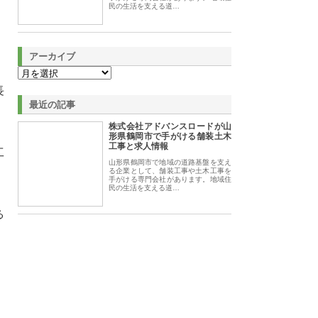
民の生活を支える道…
アーカイブ
長
最近の記事
株式会社アドバンスロードが山
形県鶴岡市で手がける舗装土木
工事と求人情報
工
山形県鶴岡市で地域の道路基盤を支え
る企業として、舗装工事や土木工事を
手がける専門会社があります。地域住
民の生活を支える道…
る