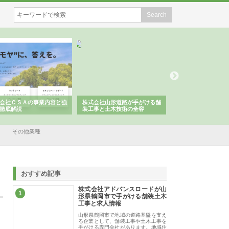
会社ＣＳＡの事業内容と強
株式会社山形道路が手がける舗
ホクシン設備株式会
徹底解説
装工事と土木技術の全容
る給排水空調消火設
績と強み
その他業種
おすすめ記事
株式会社アドバンスロードが山
1
形県鶴岡市で手がける舗装土木
工事と求人情報
山形県鶴岡市で地域の道路基盤を支え
る企業として、舗装工事や土木工事を
手がける専門会社があります。地域住