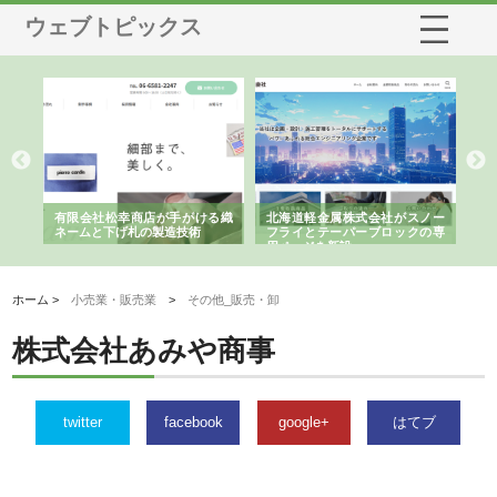
ウェブトピックス
多摩
有限会社松幸商店が手がける織
北海道軽金属株式会社がスノー
株
工事
ネームと下げ札の製造技術
フライとテーパーブロックの専
る
用ページを新設
ス
ホーム >
小売業・販売業
>
その他_販売・卸
株式会社あみや商事
twitter
facebook
google+
はてブ