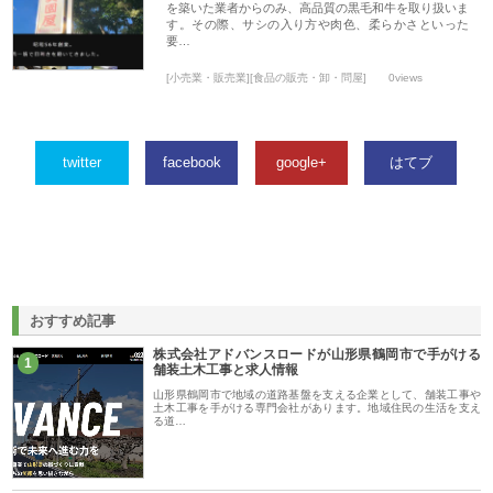
を築いた業者からのみ、高品質の黒毛和牛を取り扱いま
す。その際、サシの入り方や肉色、柔らかさといった
要…
[小売業・販売業][食品の販売・卸・問屋]
0views
twitter
facebook
google+
はてブ
おすすめ記事
株式会社アドバンスロードが山形県鶴岡市で手がける
1
舗装土木工事と求人情報
山形県鶴岡市で地域の道路基盤を支える企業として、舗装工事や
土木工事を手がける専門会社があります。地域住民の生活を支え
る道…