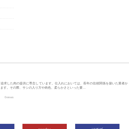
を追求した肉の提供に専念しています。仕入れにおいては、長年の信頼関係を築いた業者か
います。その際、サシの入り方や肉色、柔らかさといった要…
0views