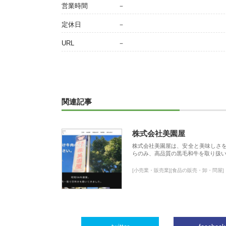
営業時間
－
定休日
－
URL
－
関連記事
株式会社美園屋
株式会社美園屋は、安全と美味しさ
らのみ、高品質の黒毛和牛を取り扱
[小売業・販売業][食品の販売・卸・問屋]