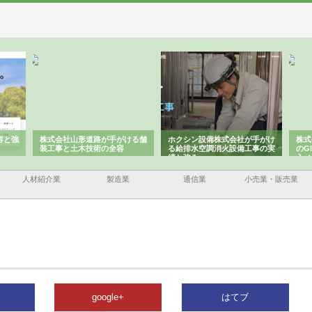
容と強
株式会社山形道路が手がける舗
ホクシン設備株式会社が手がけ
株式
装工事と土木技術の全容
る給排水空調消火設備工事の実
のG
績と強み
入メ
人材紹介業
製造業
通信業
小売業・販売業
google+
はてブ