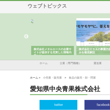
ウェブトピックス
ナツハラが建設と鋲螺
株式会社メタルエースの企業サ
株式会社ＣＳＡの事業内
暮らしを支える理由
イトが提供する充実した情報内
みを徹底解説
容とは
ホーム
士業（専門職種）
運送業
ホーム >
小売業・販売業
>
食品の販売・卸・問屋
愛知県中央青果株式会社
twitter
facebook