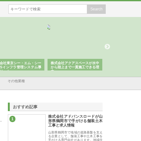
会社東京シー・エム・シー
株式会社アクアスペースが水中
株式会社地盤調査事
ISインフラ管理システム導
から陸上まで一貫施工できる理
れ続ける理由と建設
リット
由
強み
その他業種
おすすめ記事
株式会社アドバンスロードが山
1
形県鶴岡市で手がける舗装土木
工事と求人情報
山形県鶴岡市で地域の道路基盤を支え
る企業として、舗装工事や土木工事を
手がける専門会社があります。地域住