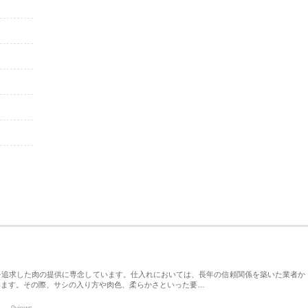
を追求した肉の提供に専念しています。仕入れにおいては、長年の信頼関係を築いた業者か
います。その際、サシの入り方や肉色、柔らかさといった要…
0views