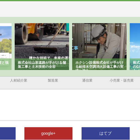
容と強
株式会社山形道路が手がける舗
ホクシン設備株式会社が手がけ
株式
装工事と土木技術の全容
る給排水空調消火設備工事の実
のG
績と強み
入メ
人材紹介業
製造業
通信業
小売業・販売業
google+
はてブ