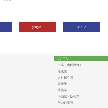
google+
はてブ
カテゴリー
士業（専門職種）
運送業
人材紹介業
製造業
通信業
小売業・販売業
その他業種