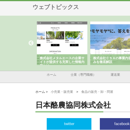
ウェブトピックス
ナツハラが建設と鋲螺
株式会社メタルエースの企業サ
株式会社ＣＳＡの事業内
暮らしを支える理由
イトが提供する充実した情報内
みを徹底解説
容とは
ホーム
士業（専門職種）
運送業
ホーム >
小売業・販売業
>
食品の販売・卸・問屋
日本酪農協同株式会社
twitter
facebook