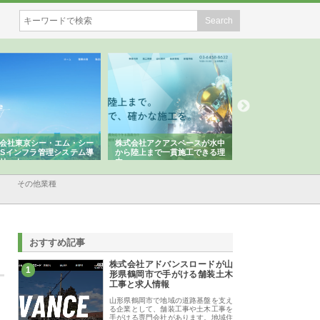
会社東京シー・エム・シー
株式会社アクアスペースが水中
株式会社地盤調査事
ISインフラ管理システム導
から陸上まで一貫施工できる理
れ続ける理由と建設
リット
由
強み
その他業種
おすすめ記事
株式会社アドバンスロードが山
1
形県鶴岡市で手がける舗装土木
工事と求人情報
山形県鶴岡市で地域の道路基盤を支え
る企業として、舗装工事や土木工事を
手がける専門会社があります。地域住