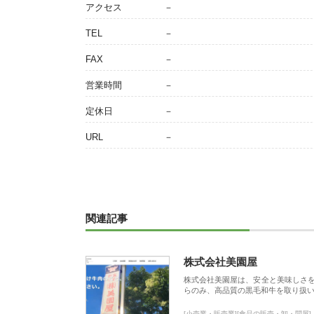
アクセス
－
TEL
－
FAX
－
営業時間
－
定休日
－
URL
－
関連記事
株式会社美園屋
株式会社美園屋は、安全と美味しさ
らのみ、高品質の黒毛和牛を取り扱
[小売業・販売業][食品の販売・卸・問屋]