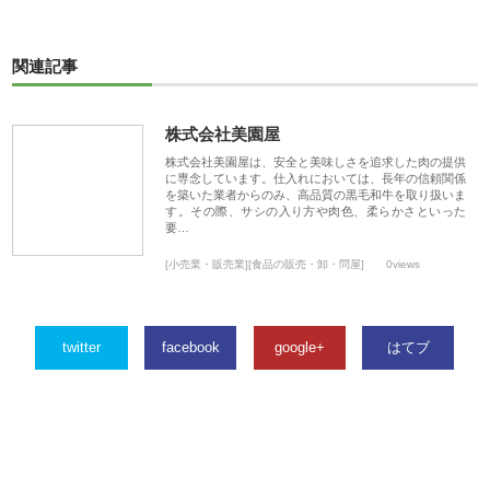
関連記事
株式会社美園屋
株式会社美園屋は、安全と美味しさを追求した肉の提供
に専念しています。仕入れにおいては、長年の信頼関係
を築いた業者からのみ、高品質の黒毛和牛を取り扱いま
す。その際、サシの入り方や肉色、柔らかさといった
要…
[小売業・販売業][食品の販売・卸・問屋]
0views
twitter
facebook
google+
はてブ