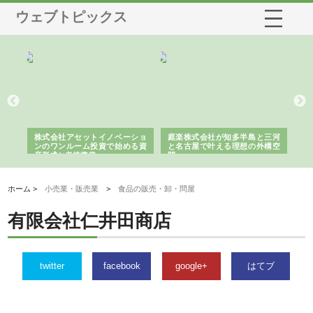
ウェブトピックス
社アセットイノベーショ
庭楽株式会社が知多半島と三河
株式会社ナツハラ
ンルーム投資で始める資
と名古屋で叶える理想の外構空
で滋賀の暮らしを支
と老後準備
間
ホーム >
小売業・販売業
>
食品の販売・卸・問屋
有限会社仁井田商店
twitter
facebook
google+
はてブ