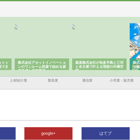
ａｎｙ
株式会社アセットイノベーショ
庭楽株式会社が知多半島と三河
株式
現でき
ンのワンルーム投資で始める資
と名古屋で叶える理想の外構空
で滋
産形成と老後準備
間
人材紹介業
製造業
通信業
小売業・販売業
google+
はてブ