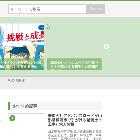
会社ナツハラが建設と鋲螺
株式会社メタルエースの企業サ
株式会社ＣＳＡの事
賀の暮らしを支える理由
イトが提供する充実した情報内
みを徹底解説
容とは
その他業種
おすすめ記事
株式会社アドバンスロードが山
1
形県鶴岡市で手がける舗装土木
工事と求人情報
山形県鶴岡市で地域の道路基盤を支え
る企業として、舗装工事や土木工事を
手がける専門会社があります。地域住