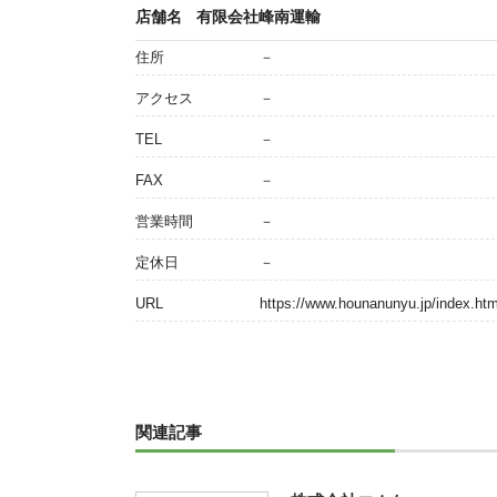
店舗名
有限会社峰南運輸
住所
－
アクセス
－
TEL
－
FAX
－
営業時間
－
定休日
－
URL
https://www.hounanunyu.jp/index.htm
関連記事