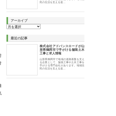
民の生活を支える道…
アーカイブ
最近の記事
株式会社アドバンスロードが山
形県鶴岡市で手がける舗装土木
工事と求人情報
荷
山形県鶴岡市で地域の道路基盤を支え
対
る企業として、舗装工事や土木工事を
手がける専門会社があります。地域住
民の生活を支える道…
離
気