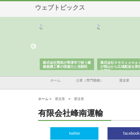
ウェブトピックス
ハクシンが大阪で選ば
株式会社翔栄が草津市で担う建
株式会社ＯＮＯｃｏｍｐ
工事の実績と強み
築基礎工事の現場力と信頼性
が岡山から広域配送を実
る理由
ホーム
士業（専門職種）
運送業
ホーム >
運送業
>
運送業
有限会社峰南運輸
twitter
facebook