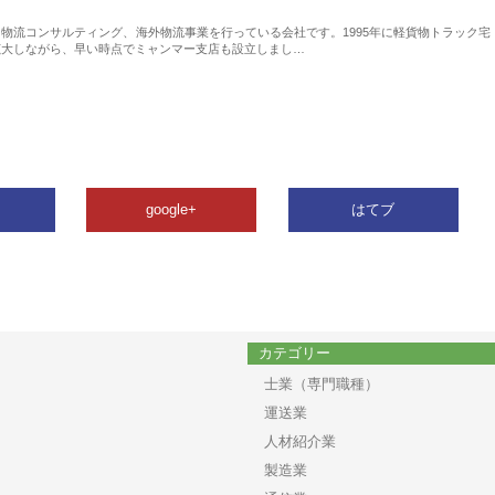
物流コンサルティング、海外物流事業を行っている会社です。1995年に軽貨物トラック宅
拡大しながら、早い時点でミャンマー支店も設立しまし…
google+
はてブ
カテゴリー
士業（専門職種）
運送業
人材紹介業
製造業