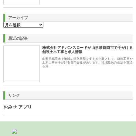
アーカイブ
最近の記事
株式会社アドバンスロードが山形県鶴岡市で手がける
舗装土木工事と求人情報
山形県鶴岡市で地域の道路基盤を支える企業として、舗装工事や
土木工事を手がける専門会社があります。地域住民の生活を支え
る道…
リンク
おみせ アプリ