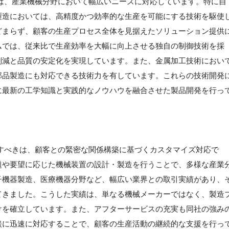
は、産業機械分野において幅広いニーズに対応しています。特に自
製造においては、高精度かつ効率的な生産を可能にする技術を駆使
どまらず、顧客の生産プロセス全体を見据えたソリューション提供
ムでは、従来比で生産効率を大幅に向上させる独自の制御技術を採
削減と品質の安定化を実現しています。また、金属加工技術におい
部品製造にも対応できる技術力を有しています。これらの技術開発
に最新の工学知識と実践的なノウハウを融合させた製品開発を行っ
すべきは、顧客との緊密な関係構築に基づくカスタマイズ対応で
題や要望に応じた機械装置の設計・製造を行うことで、多様な産業
子機器製造、医療機器分野など、幅広い業界との取引実績があり、
てきました。こうした実績は、単なる機械メーカーではなく、製造
けを確立しています。また、アフターサービスの充実も同社の強み
談に迅速に対応することで、顧客の生産活動の継続的な支援を行っ