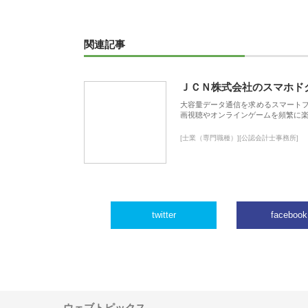
関連記事
ＪＣＮ株式会社のスマホド
大容量データ通信を求めるスマート
画視聴やオンラインゲームを頻繁に楽
[士業（専門職種）][公認会計士事務所]
twitter
facebook
ウェブトピックス