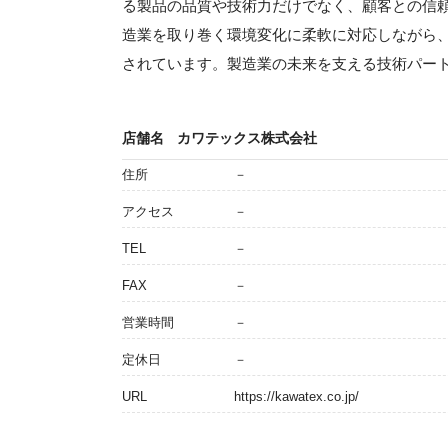
る製品の品質や技術力だけでなく、顧客との信
造業を取り巻く環境変化に柔軟に対応しながら
されています。製造業の未来を支える技術パー
店舗名
カワテックス株式会社
住所
－
アクセス
－
TEL
－
FAX
－
営業時間
－
定休日
－
URL
https://kawatex.co.jp/