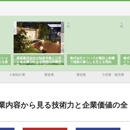
ーショ
庭楽株式会社が知多半島と三河
株式会社ナツハラが建設と鋲螺
株式
める資
と名古屋で叶える理想の外構空
で滋賀の暮らしを支える理由
イト
間
容と
人材紹介業
製造業
通信業
小売業・販売業
業内容から見る技術力と企業価値の全