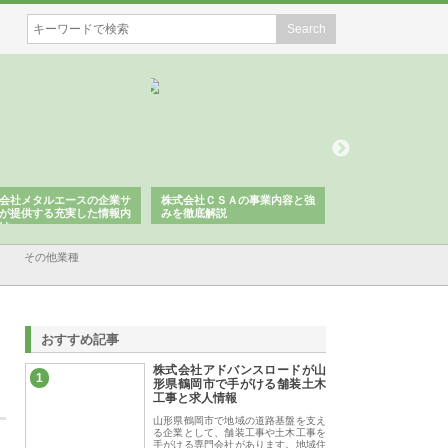
会社メタルエースの企業サ
株式会社ＣＳＡの事業内容と強
株式会社山形道路が
が提供する充実した情報内
みを徹底解説
装工事と土木技術の
は
その他業種
おすすめ記事
株式会社アドバンスロードが山
1
形県鶴岡市で手がける舗装土木
工事と求人情報
山形県鶴岡市で地域の道路基盤を支え
る企業として、舗装工事や土木工事を
手がける専門会社があります。地域住