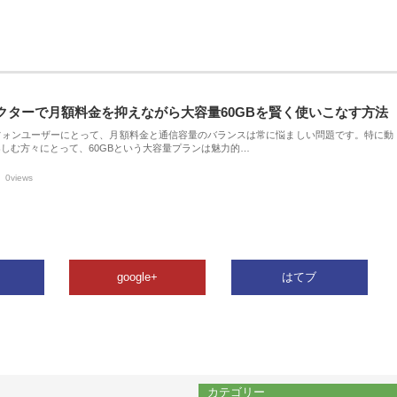
クターで月額料金を抑えながら大容量60GBを賢く使いこなす方法
フォンユーザーにとって、月額料金と通信容量のバランスは常に悩ましい問題です。特に動
しむ方々にとって、60GBという大容量プランは魅力的…
0views
google+
はてブ
カテゴリー