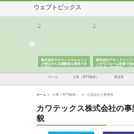
ウェブトピックス
翔栄が草津市で担う建
株式会社ＯＮＯｃｏｍｐａｎｙ
株式会社アセットイノベ
事の現場力と信頼性
が岡山から広域配送を実現でき
ンのワンルーム投資で始
る理由
産形成と老後準備
ホーム
士業（専門職種）
運送業
ホーム >
士業（専門職種）
>
公認会計士事務所
カワテックス株式会社の事
貌