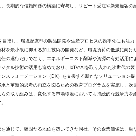
は、長期的な信頼関係の構築に寄与し、リピート受注や新規顧客の
を目指し、環境配慮型の製品開発や生産プロセスの効率化にも注力
廃材を最小限に抑える加工技術の開発など、環境負荷の低減に向け
責任の遂行だけでなく、エネルギーコスト削減や資源の有効活用に
ジタル技術の活用も進めており、IoTやAIを取り入れた次世代の製
ランスフォーメーション（DX）を支援する新たなソリューション提
継承と革新的思考の両立を図るための教育プログラムを実施し、次
れらの取り組みは、変化する市場環境においても持続的な競争力を
す。
求を通じて、確固たる地位を築いてきた同社。その企業価値は、単