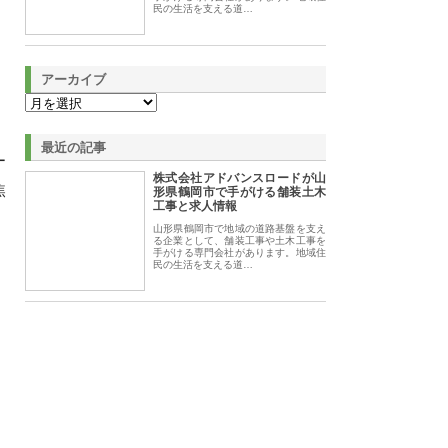
民の生活を支える道…
アーカイブ
最近の記事
ー
株式会社アドバンスロードが山
焦
形県鶴岡市で手がける舗装土木
工事と求人情報
山形県鶴岡市で地域の道路基盤を支え
る企業として、舗装工事や土木工事を
手がける専門会社があります。地域住
民の生活を支える道…