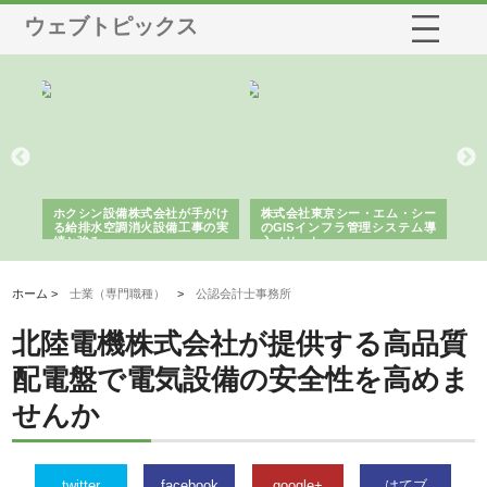
ウェブトピックス
る舗
ホクシン設備株式会社が手がけ
株式会社東京シー・エム・シー
株
る給排水空調消火設備工事の実
のGISインフラ管理システム導
か
績と強み
入メリット
由
ホーム >
士業（専門職種）
>
公認会計士事務所
北陸電機株式会社が提供する高品質
配電盤で電気設備の安全性を高めま
せんか
twitter
facebook
google+
はてブ