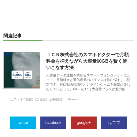
関連記事
ＪＣＮ株式会社のスマホドクターで月額
料金を抑えながら大容量60GBを賢く使
いこなす方法
大容量データ通信を求めるスマートフォンユーザーにと
って、月額料金と通信容量のバランスは常に悩ましい問
題です。特に動画視聴やオンラインゲームを頻繁に楽し
む方々にとって、60GBという大容量プランは魅力的…
[士業（専門職種）][公認会計士事務所]
0views
twitter
facebook
google+
はてブ