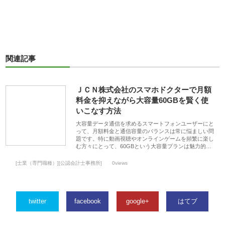
関連記事
ＪＣＮ株式会社のスマホドクターで月額
料金を抑えながら大容量60GBを賢く使
いこなす方法
大容量データ通信を求めるスマートフォンユーザーにと
って、月額料金と通信容量のバランスは常に悩ましい問
題です。特に動画視聴やオンラインゲームを頻繁に楽し
む方々にとって、60GBという大容量プランは魅力的…
[士業（専門職種）][公認会計士事務所]
0views
twitter
facebook
google+
はてブ