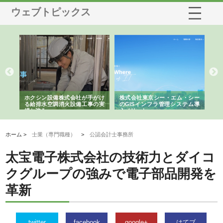
ウェブトピックス
る舗
ホクシン設備株式会社が手がけ
株式会社東京シー・エム・シー
株
る給排水空調消火設備工事の実
のGISインフラ管理システム導
か
績と強み
入メリット
由
ホーム >
士業（専門職種）
>
公認会計士事務所
太宝電子株式会社の技術力とダイコ
クグループの強みで電子部品開発を
革新
twitter
facebook
google+
はてブ