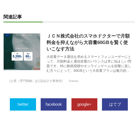
関連記事
ＪＣＮ株式会社のスマホドクターで月額
料金を抑えながら大容量60GBを賢く使
いこなす方法
大容量データ通信を求めるスマートフォンユーザーにと
って、月額料金と通信容量のバランスは常に悩ましい問
題です。特に動画視聴やオンラインゲームを頻繁に楽し
む方々にとって、60GBという大容量プランは魅力的…
[士業（専門職種）][公認会計士事務所]
0views
twitter
facebook
google+
はてブ