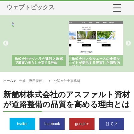
ウェブトピックス
ツハラが建設と鋲螺
株式会社メタルエースの企業サ
株式会社ＣＳＡの事業内
らしを支える理由
イトが提供する充実した情報内
みを徹底解説
容とは
ホーム >
士業（専門職種）
>
公認会計士事務所
新舗材株式会社のアスファルト資材
が道路整備の品質を高める理由とは
twitter
facebook
google+
はてブ