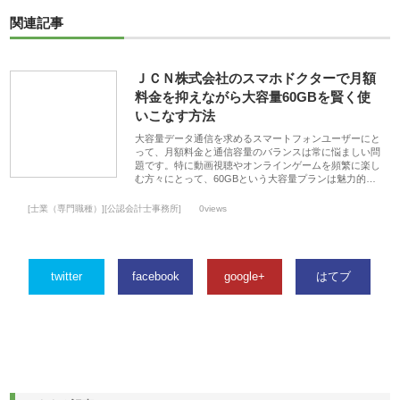
関連記事
ＪＣＮ株式会社のスマホドクターで月額
料金を抑えながら大容量60GBを賢く使
いこなす方法
大容量データ通信を求めるスマートフォンユーザーにと
って、月額料金と通信容量のバランスは常に悩ましい問
題です。特に動画視聴やオンラインゲームを頻繁に楽し
む方々にとって、60GBという大容量プランは魅力的…
[士業（専門職種）][公認会計士事務所]
0views
twitter
facebook
google+
はてブ