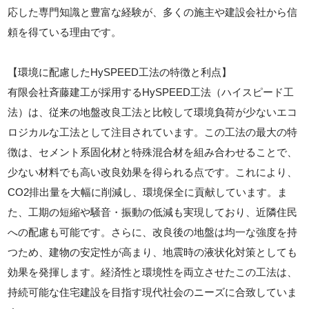
応した専門知識と豊富な経験が、多くの施主や建設会社から信
頼を得ている理由です。
【環境に配慮したHySPEED工法の特徴と利点】
有限会社斉藤建工が採用するHySPEED工法（ハイスピード工
法）は、従来の地盤改良工法と比較して環境負荷が少ないエコ
ロジカルな工法として注目されています。この工法の最大の特
徴は、セメント系固化材と特殊混合材を組み合わせることで、
少ない材料でも高い改良効果を得られる点です。これにより、
CO2排出量を大幅に削減し、環境保全に貢献しています。ま
た、工期の短縮や騒音・振動の低減も実現しており、近隣住民
への配慮も可能です。さらに、改良後の地盤は均一な強度を持
つため、建物の安定性が高まり、地震時の液状化対策としても
効果を発揮します。経済性と環境性を両立させたこの工法は、
持続可能な住宅建設を目指す現代社会のニーズに合致していま