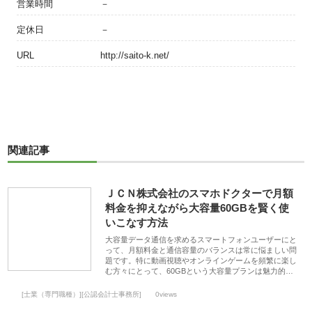
営業時間
－
定休日
－
URL
http://saito-k.net/
関連記事
ＪＣＮ株式会社のスマホドクターで月額
料金を抑えながら大容量60GBを賢く使
いこなす方法
大容量データ通信を求めるスマートフォンユーザーにと
って、月額料金と通信容量のバランスは常に悩ましい問
題です。特に動画視聴やオンラインゲームを頻繁に楽し
む方々にとって、60GBという大容量プランは魅力的…
[士業（専門職種）][公認会計士事務所]
0views