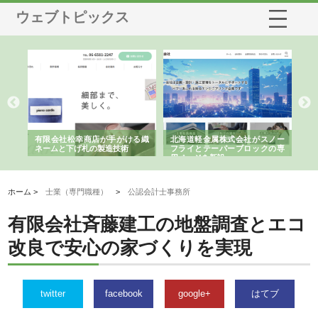
ウェブトピックス
多摩
有限会社松幸商店が手がける織
北海道軽金属株式会社がスノー
株
工事
ネームと下げ札の製造技術
フライとテーパーブロックの専
る
用ページを新設
ス
ホーム >
士業（専門職種）
>
公認会計士事務所
有限会社斉藤建工の地盤調査とエコ
改良で安心の家づくりを実現
twitter
facebook
google+
はてブ