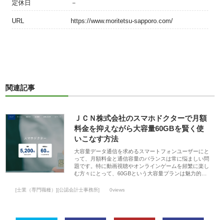
定休日
－
URL
https://www.moritetsu-sapporo.com/
関連記事
ＪＣＮ株式会社のスマホドクターで月額
料金を抑えながら大容量60GBを賢く使
いこなす方法
大容量データ通信を求めるスマートフォンユーザーにと
って、月額料金と通信容量のバランスは常に悩ましい問
題です。特に動画視聴やオンラインゲームを頻繁に楽し
む方々にとって、60GBという大容量プランは魅力的…
[士業（専門職種）][公認会計士事務所]
0views