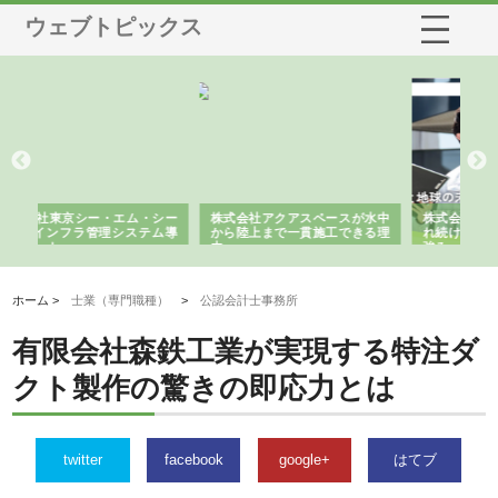
ウェブトピックス
シー
株式会社アクアスペースが水中
株式会社地盤調査事務所が選ば
株
ム導
から陸上まで一貫施工できる理
れ続ける理由と建設コンサルの
ス
由
強み
ホーム >
士業（専門職種）
>
公認会計士事務所
有限会社森鉄工業が実現する特注ダ
クト製作の驚きの即応力とは
twitter
facebook
google+
はてブ