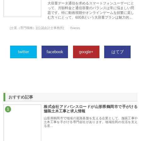
大容量データ通信を求めるスマートフォンユーザーにと
って、月額料金と通信容量のバランスは常に悩ましい問
題です。特に動画視聴やオンラインゲームを頻繁に楽し
む方々にとって、60GBという大容量プランは魅力的…
[士業（専門職種）][公認会計士事務所]
0views
twitter
facebook
google+
はてブ
おすすめ記事
株式会社アドバンスロードが山形県鶴岡市で手がける
1
舗装土木工事と求人情報
山形県鶴岡市で地域の道路基盤を支える企業として、舗装工事や
土木工事を手がける専門会社があります。地域住民の生活を支え
る道…