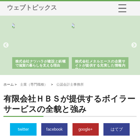
ウェブトピックス
三河
株式会社ナツハラが建設と鋲螺
株式会社メタルエースの企業サ
株
構空
で滋賀の暮らしを支える理由
イトが提供する充実した情報内
み
容とは
ホーム >
士業（専門職種）
>
公認会計士事務所
有限会社ＨＢＳが提供するボイラー
サービスの全貌と強み
twitter
facebook
google+
はてブ