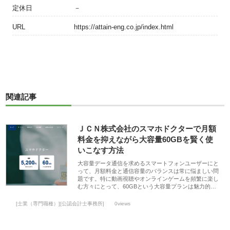
定休日
－
URL
https://attain-eng.co.jp/index.html
関連記事
ＪＣＮ株式会社のスマホドクターで月額
料金を抑えながら大容量60GBを賢く使
いこなす方法
大容量データ通信を求めるスマートフォンユーザーにと
って、月額料金と通信容量のバランスは常に悩ましい問
題です。特に動画視聴やオンラインゲームを頻繁に楽し
む方々にとって、60GBという大容量プランは魅力的…
[士業（専門職種）][公認会計士事務所]
0views