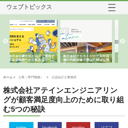
ウェブトピックス
や店
株式会社スプリングエフが選ば
桑木給食株式会社が福山市で選
株
る理
れる理由とOEMアパレル製造の
ばれる手作り弁当配達の理由
れ
強み
ホーム >
士業（専門職種）
>
公認会計士事務所
株式会社アテインエンジニアリン
グが顧客満足度向上のために取り組
む5つの秘訣
twitter
facebook
google+
はてブ