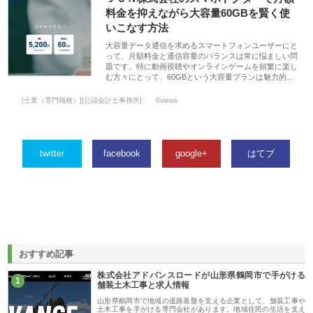
料金を抑えながら大容量60GBを賢く使
いこなす方法
大容量データ通信を求めるスマートフォンユーザーにと
って、月額料金と通信容量のバランスは常に悩ましい問
題です。特に動画視聴やオンラインゲームを頻繁に楽し
む方々にとって、60GBという大容量プランは魅力的…
[士業（専門職種）][公認会計士事務所]
0views
twitter
facebook
google+
はてブ
おすすめ記事
株式会社アドバンスロードが山形県鶴岡市で手がける
1
舗装土木工事と求人情報
山形県鶴岡市で地域の道路基盤を支える企業として、舗装工事や
土木工事を手がける専門会社があります。地域住民の生活を支え