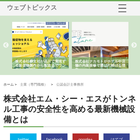
ウェブトピックス
ノー
株式会社耕文社が品川で実現す
株式会社ナカモトがホテルや店
株
の専
る販促物製作から配送までワン
舗の内装改修で選ばれ続ける理
れ
ストップ対応
由
強
ホーム >
士業（専門職種）
>
公認会計士事務所
株式会社エム・シー・エスがトンネ
ル工事の安全性を高める最新機械設
備とは
twitter
facebook
google+
はてブ