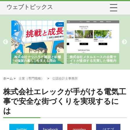
ウェブトピックス
鋲螺
株式会社メタルエースの企業サ
株式会社ＣＳＡの事業内容と強
株
イトが提供する充実した情報内
みを徹底解説
装工
容とは
ホーム >
士業（専門職種）
>
公認会計士事務所
株式会社エレックが手がける電気工
事で安全な街づくりを実現するに
は
twitter
facebook
google+
はてブ