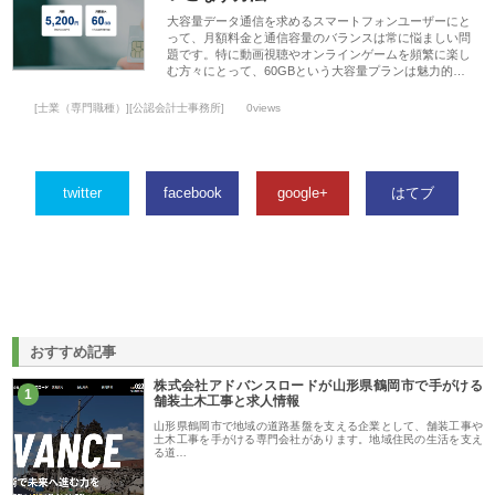
大容量データ通信を求めるスマートフォンユーザーにと
って、月額料金と通信容量のバランスは常に悩ましい問
題です。特に動画視聴やオンラインゲームを頻繁に楽し
む方々にとって、60GBという大容量プランは魅力的…
[士業（専門職種）][公認会計士事務所]
0views
twitter
facebook
google+
はてブ
おすすめ記事
株式会社アドバンスロードが山形県鶴岡市で手がける
1
舗装土木工事と求人情報
山形県鶴岡市で地域の道路基盤を支える企業として、舗装工事や
土木工事を手がける専門会社があります。地域住民の生活を支え
る道…