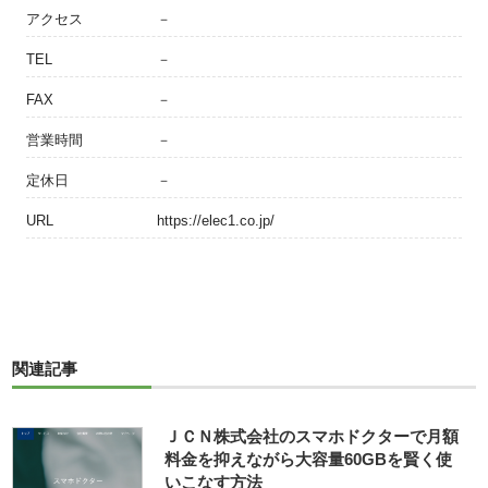
アクセス
－
TEL
－
FAX
－
営業時間
－
定休日
－
URL
https://elec1.co.jp/
関連記事
ＪＣＮ株式会社のスマホドクターで月額
料金を抑えながら大容量60GBを賢く使
いこなす方法