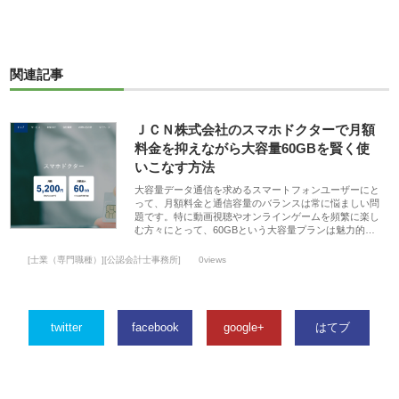
関連記事
ＪＣＮ株式会社のスマホドクターで月額
料金を抑えながら大容量60GBを賢く使
いこなす方法
大容量データ通信を求めるスマートフォンユーザーにと
って、月額料金と通信容量のバランスは常に悩ましい問
題です。特に動画視聴やオンラインゲームを頻繁に楽し
む方々にとって、60GBという大容量プランは魅力的…
[士業（専門職種）][公認会計士事務所]
0views
twitter
facebook
google+
はてブ