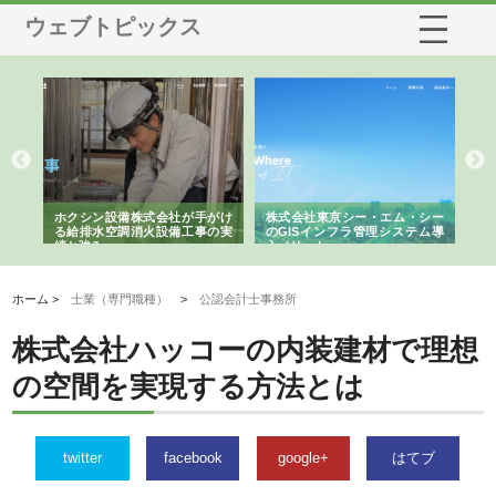
ウェブトピックス
る舗
ホクシン設備株式会社が手がけ
株式会社東京シー・エム・シー
株
る給排水空調消火設備工事の実
のGISインフラ管理システム導
か
績と強み
入メリット
由
ホーム >
士業（専門職種）
>
公認会計士事務所
株式会社ハッコーの内装建材で理想
の空間を実現する方法とは
twitter
facebook
google+
はてブ