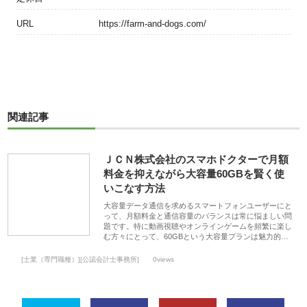
URL
https://farm-and-dogs.com/
関連記事
ＪＣＮ株式会社のスマホドクターで月額
料金を抑えながら大容量60GBを賢く使
いこなす方法
大容量データ通信を求めるスマートフォンユーザーにと
って、月額料金と通信容量のバランスは常に悩ましい問
題です。特に動画視聴やオンラインゲームを頻繁に楽し
む方々にとって、60GBという大容量プランは魅力的…
[士業（専門職種）][公認会計士事務所]
0views