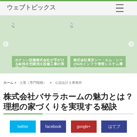
ウェブトピックス
る舗
ホクシン設備株式会社が手がけ
株式会社東京シー・エム・シー
株
る給排水空調消火設備工事の実
のGISインフラ管理システム導
か
績と強み
入メリット
由
ホーム >
士業（専門職種）
>
公認会計士事務所
株式会社バサラホームの魅力とは？
理想の家づくりを実現する秘訣
twitter
facebook
google+
はてブ