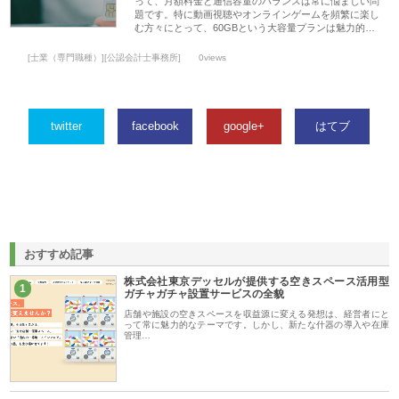
って、月額料金と通信容量のバランスは常に悩ましい問
題です。特に動画視聴やオンラインゲームを頻繁に楽し
む方々にとって、60GBという大容量プランは魅力的…
[士業（専門職種）][公認会計士事務所]
0views
twitter
facebook
google+
はてブ
おすすめ記事
株式会社東京デッセルが提供する空きスペース活用型
1
ガチャガチャ設置サービスの全貌
店舗や施設の空きスペースを収益源に変える発想は、経営者にと
って常に魅力的なテーマです。しかし、新たな什器の導入や在庫
管理…