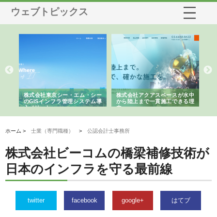
ウェブトピックス
がけ
株式会社東京シー・エム・シー
株式会社アクアスペースが水中
株
の実
のGISインフラ管理システム導
から陸上まで一貫施工できる理
れ
入メリット
由
強
ホーム >
士業（専門職種）
>
公認会計士事務所
株式会社ビーコムの橋梁補修技術が
日本のインフラを守る最前線
twitter
facebook
google+
はてブ