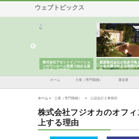
ウェブトピックス
ＯＮＯｃｏｍｐａｎｙ
株式会社アセットイノベーショ
庭楽株式会社が知多半島
ら広域配送を実現でき
ンのワンルーム投資で始める資
と名古屋で叶える理想の
産形成と老後準備
間
ホーム
士業（専門職種）
運送業
ホーム >
士業（専門職種）
>
公認会計士事務所
株式会社フジオカのオフィ
上する理由