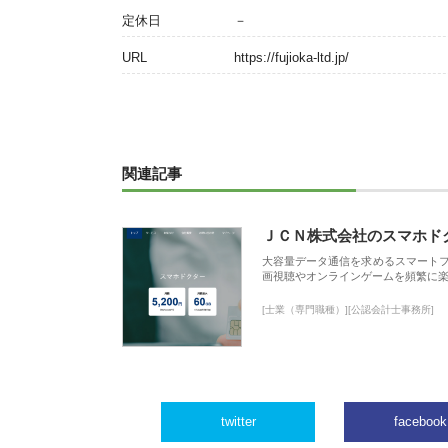
定休日
－
URL
https://fujioka-ltd.jp/
関連記事
ＪＣＮ株式会社のスマホド
大容量データ通信を求めるスマート
画視聴やオンラインゲームを頻繁に楽
[士業（専門職種）][公認会計士事務所]
twitter
facebook