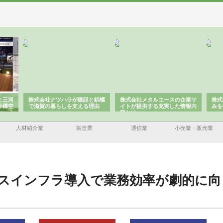
と三河
株式会社ナツハラが建設と鋲螺
株式会社メタルエースの企業サ
株式
外構空
で滋賀の暮らしを支える理由
イトが提供する充実した情報内
みを
容とは
人材紹介業
製造業
通信業
小売業・販売業
スインフラ導入で業務効率が劇的に向