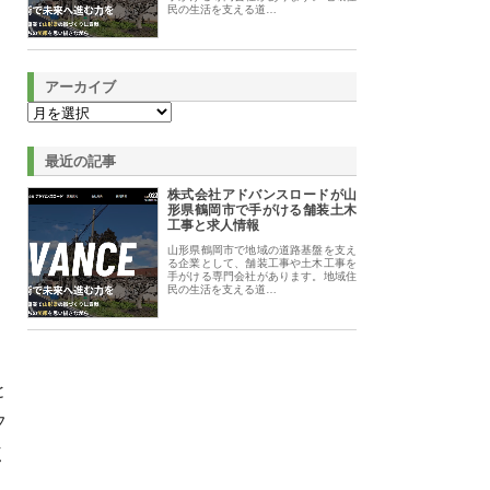
民の生活を支える道…
アーカイブ
最近の記事
株式会社アドバンスロードが山
形県鶴岡市で手がける舗装土木
工事と求人情報
山形県鶴岡市で地域の道路基盤を支え
る企業として、舗装工事や土木工事を
手がける専門会社があります。地域住
民の生活を支える道…
と
フ
く