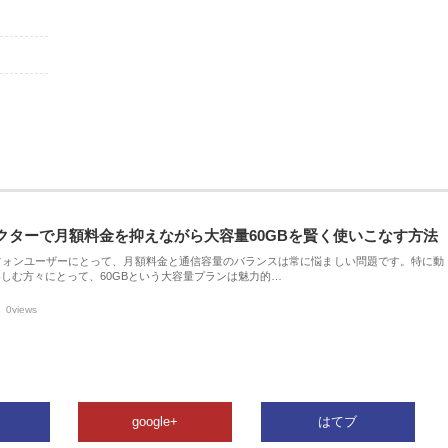
クターで月額料金を抑えながら大容量60GBを賢く使いこなす方法
フォンユーザーにとって、月額料金と通信容量のバランスは常に悩ましい問題です。特に動
しむ方々にとって、60GBという大容量プランは魅力的…
0views
google+
はてブ