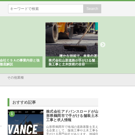
会社ＣＳＡの事業内容と強
株式会社山形道路が手がける舗
ホクシン設備株式会
徹底解説
装工事と土木技術の全容
る給排水空調消火設
績と強み
その他業種
おすすめ記事
株式会社アドバンスロードが山
1
形県鶴岡市で手がける舗装土木
工事と求人情報
山形県鶴岡市で地域の道路基盤を支え
る企業として、舗装工事や土木工事を
手がける専門会社があります。地域住