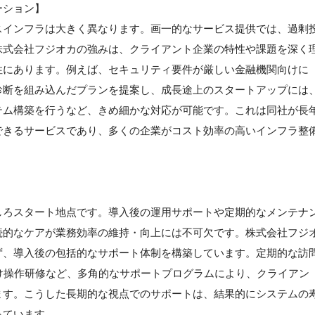
ーション】
スインフラは大きく異なります。画一的なサービス提供では、過剰
株式会社フジオカの強みは、クライアント企業の特性や課題を深く
性にあります。例えば、セキュリティ要件が厳しい金融機関向けに
診断を組み込んだプランを提案し、成長途上のスタートアップには
テム構築を行うなど、きめ細かな対応が可能です。これは同社が長
できるサービスであり、多くの企業がコスト効率の高いインフラ整
しろスタート地点です。導入後の運用サポートや定期的なメンテナ
続的なケアが業務効率の維持・向上には不可欠です。株式会社フジ
ず、導入後の包括的なサポート体制を構築しています。定期的な訪
け操作研修など、多角的なサポートプログラムにより、クライアン
ます。こうした長期的な視点でのサポートは、結果的にシステムの
っています。