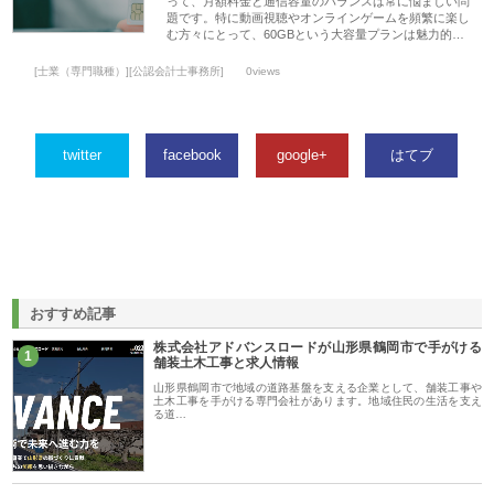
って、月額料金と通信容量のバランスは常に悩ましい問
題です。特に動画視聴やオンラインゲームを頻繁に楽し
む方々にとって、60GBという大容量プランは魅力的…
[士業（専門職種）][公認会計士事務所]
0views
twitter
facebook
google+
はてブ
おすすめ記事
株式会社アドバンスロードが山形県鶴岡市で手がける
1
舗装土木工事と求人情報
山形県鶴岡市で地域の道路基盤を支える企業として、舗装工事や
土木工事を手がける専門会社があります。地域住民の生活を支え
る道…