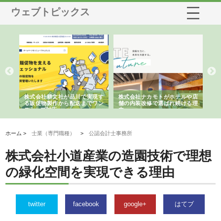
ウェブトピックス
株式会社耕文社が品川で実現す
株式会社ナカモトがホテルや店
株式会
る販促物製作から配送までワン
舗の内装改修で選ばれ続ける理
れる理
ストップ対応
由
強み
ホーム >
士業（専門職種）
>
公認会計士事務所
株式会社小道産業の造園技術で理想
の緑化空間を実現できる理由
twitter
facebook
google+
はてブ