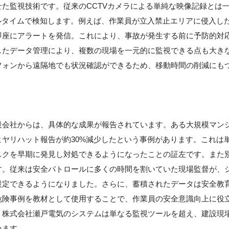
た監視技術です。従来のCCTVカメラによる単純な映像記録とは
ルタイムで検知します。例えば、作業員が立入禁止エリアに侵入し
即座にアラートを発信。これにより、事故が発生する前に予防的対
したデータ管理により、複数の現場を一元的に監視できる点も大き
フォンから遠隔地でも状況確認ができるため、移動時間の削減にも
設会社からは、具体的な成果が報告されています。ある大規模マン
ヤリハット報告が約30%減少したという事例があります。これは
スクを早期に発見し対処できるようになったことの証左です。また
す。従来は安全パトロールに多くの時間を割いていた現場監督が、
設定できるようになりました。さらに、蓄積されたデータは安全教
危険事例を教材として使用することで、作業員の安全意識向上に役
、株式会社瀬戸電気のシステムは単なる監視ツールを超え、建設現
います。