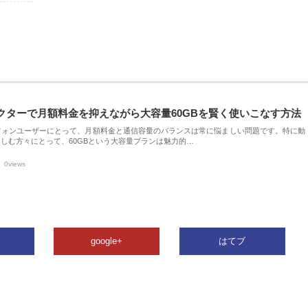
クターで月額料金を抑えながら大容量60GBを賢く使いこなす方法
フォンユーザーにとって、月額料金と通信容量のバランスは常に悩ましい問題です。特に動
しむ方々にとって、60GBという大容量プランは魅力的…
0views
google+
はてブ