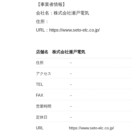
【事業者情報】
会社名：株式会社瀬戸電気
住所：
URL：https://www.seto-elc.co.jp/
店舗名
株式会社瀬戸電気
住所
－
アクセス
－
TEL
－
FAX
－
営業時間
－
定休日
－
URL
https://www.seto-elc.co.jp/