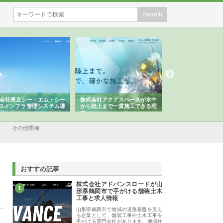
会社東京シー・エム・シー
株式会社アクアスペースが水中
株式会社地盤調査事
ISインフラ管理システム導
から陸上まで一貫施工できる理
れ続ける理由と建設
リット
由
強み
その他業種
おすすめ記事
株式会社アドバンスロードが山
1
形県鶴岡市で手がける舗装土木
工事と求人情報
山形県鶴岡市で地域の道路基盤を支え
る企業として、舗装工事や土木工事を
手がける専門会社があります。地域住