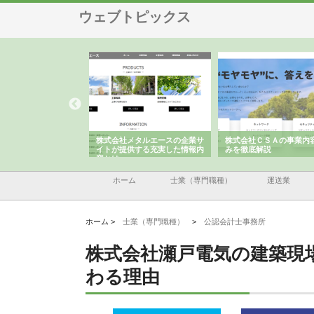
ウェブトピックス
ナツハラが建設と鋲螺
株式会社メタルエースの企業サ
株式会社ＣＳＡの事業内
暮らしを支える理由
イトが提供する充実した情報内
みを徹底解説
容とは
ホーム
士業（専門職種）
運送業
ホーム >
士業（専門職種）
>
公認会計士事務所
株式会社瀬戸電気の建築現
わる理由