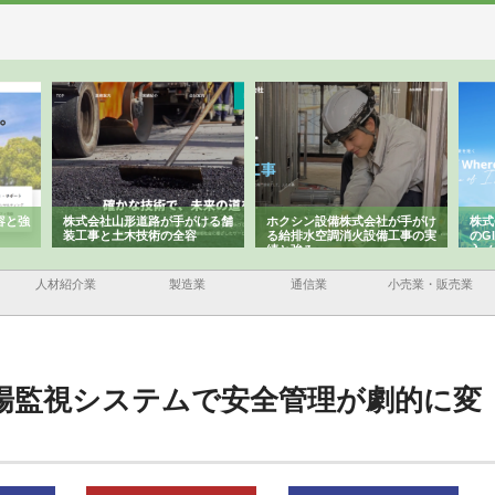
容と強
株式会社山形道路が手がける舗
ホクシン設備株式会社が手がけ
株式
装工事と土木技術の全容
る給排水空調消火設備工事の実
のG
績と強み
入メ
人材紹介業
製造業
通信業
小売業・販売業
場監視システムで安全管理が劇的に変