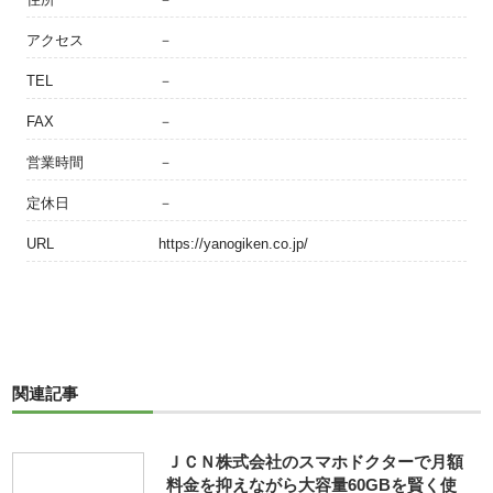
アクセス
－
TEL
－
FAX
－
営業時間
－
定休日
－
URL
https://yanogiken.co.jp/
関連記事
ＪＣＮ株式会社のスマホドクターで月額
料金を抑えながら大容量60GBを賢く使