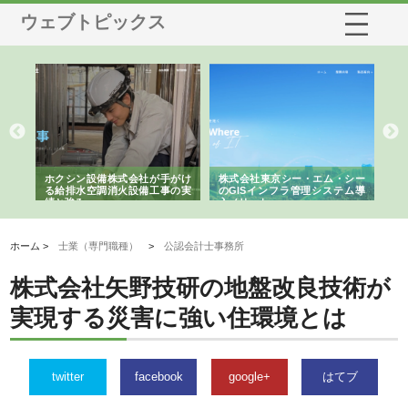
ウェブトピックス
る舗
ホクシン設備株式会社が手がけ
株式会社東京シー・エム・シー
株
る給排水空調消火設備工事の実
のGISインフラ管理システム導
か
績と強み
入メリット
由
ホーム >
士業（専門職種）
>
公認会計士事務所
株式会社矢野技研の地盤改良技術が
実現する災害に強い住環境とは
twitter
facebook
google+
はてブ