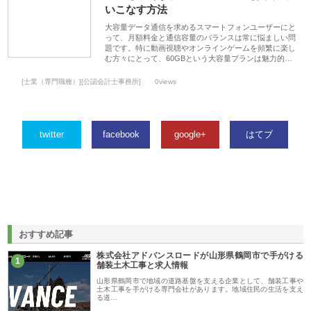
いこなす方法
大容量データ通信を求めるスマートフォンユーザーにと
って、月額料金と通信容量のバランスは常に悩ましい問
題です。特に動画視聴やオンラインゲームを頻繁に楽し
む方々にとって、60GBという大容量プランは魅力的…
[士業（専門職種）][公認会計士事務所]
0views
twitter
facebook
google+
はてブ
おすすめ記事
株式会社アドバンスロードが山形県鶴岡市で手がける
1
舗装土木工事と求人情報
山形県鶴岡市で地域の道路基盤を支える企業として、舗装工事や
土木工事を手がける専門会社があります。地域住民の生活を支え
る道…