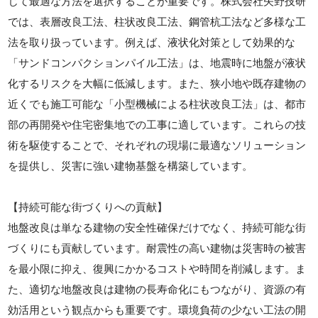
じて最適な方法を選択することが重要です。株式会社矢野技研
では、表層改良工法、柱状改良工法、鋼管杭工法など多様な工
法を取り扱っています。例えば、液状化対策として効果的な
「サンドコンパクションパイル工法」は、地震時に地盤が液状
化するリスクを大幅に低減します。また、狭小地や既存建物の
近くでも施工可能な「小型機械による柱状改良工法」は、都市
部の再開発や住宅密集地での工事に適しています。これらの技
術を駆使することで、それぞれの現場に最適なソリューション
を提供し、災害に強い建物基盤を構築しています。
【持続可能な街づくりへの貢献】
地盤改良は単なる建物の安全性確保だけでなく、持続可能な街
づくりにも貢献しています。耐震性の高い建物は災害時の被害
を最小限に抑え、復興にかかるコストや時間を削減します。ま
た、適切な地盤改良は建物の長寿命化にもつながり、資源の有
効活用という観点からも重要です。環境負荷の少ない工法の開