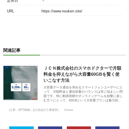
定休日
－
URL
https://www.nouken.site/
関連記事
ＪＣＮ株式会社のスマホドクターで月額
料金を抑えながら大容量60GBを賢く使
いこなす方法
大容量データ通信を求めるスマートフォンユーザーにと
って、月額料金と通信容量のバランスは常に悩ましい問
題です。特に動画視聴やオンラインゲームを頻繁に楽し
む方々にとって、60GBという大容量プランは魅力的…
[士業（専門職種）][公認会計士事務所]
0views