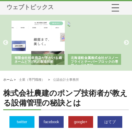
ウェブトピックス
多摩
有限会社松幸商店が手がける織
北海道軽金属株式会社がスノー
株
工事
ネームと下げ札の製造技術
フライとテーパーブロックの専
る
用ページを新設
ス
ホーム >
士業（専門職種）
>
公認会計士事務所
株式会社農建のポンプ技術者が教え
る設備管理の秘訣とは
twitter
facebook
google+
はてブ