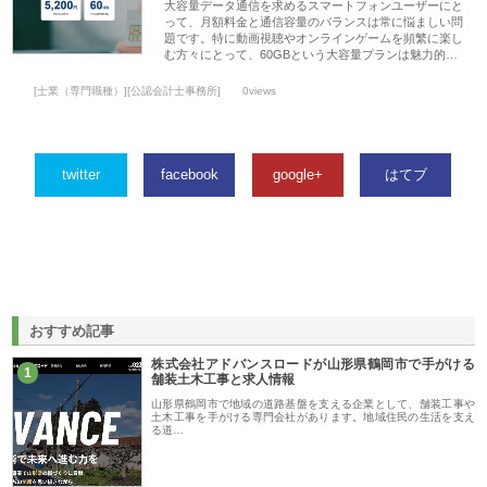
大容量データ通信を求めるスマートフォンユーザーにと
って、月額料金と通信容量のバランスは常に悩ましい問
題です。特に動画視聴やオンラインゲームを頻繁に楽し
む方々にとって、60GBという大容量プランは魅力的…
[士業（専門職種）][公認会計士事務所]
0views
twitter
facebook
google+
はてブ
おすすめ記事
株式会社アドバンスロードが山形県鶴岡市で手がける
1
舗装土木工事と求人情報
山形県鶴岡市で地域の道路基盤を支える企業として、舗装工事や
土木工事を手がける専門会社があります。地域住民の生活を支え
る道…