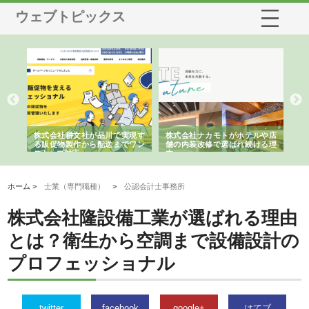
ウェブトピックス
ノー
株式会社耕文社が品川で実現す
株式会社ナカモトがホテルや店
株
の専
る販促物製作から配送までワン
舗の内装改修で選ばれ続ける理
れ
ストップ対応
由
強
ホーム >
士業（専門職種）
>
公認会計士事務所
株式会社隆設備工業が選ばれる理由
とは？衛生から空調まで設備設計の
プロフェッショナル
twitter
facebook
google+
はてブ