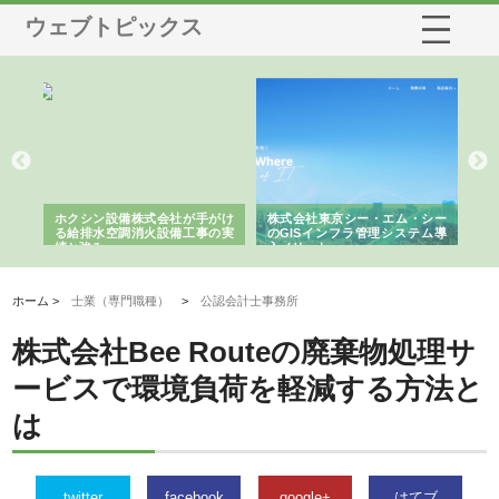
ウェブトピックス
る舗
ホクシン設備株式会社が手がけ
株式会社東京シー・エム・シー
株
る給排水空調消火設備工事の実
のGISインフラ管理システム導
か
績と強み
入メリット
由
ホーム >
士業（専門職種）
>
公認会計士事務所
株式会社Bee Routeの廃棄物処理サ
ービスで環境負荷を軽減する方法と
は
twitter
facebook
google+
はてブ