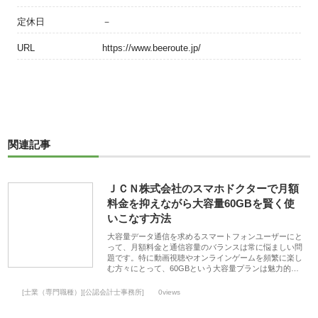
定休日
－
URL
https://www.beeroute.jp/
関連記事
ＪＣＮ株式会社のスマホドクターで月額
料金を抑えながら大容量60GBを賢く使
いこなす方法
大容量データ通信を求めるスマートフォンユーザーにと
って、月額料金と通信容量のバランスは常に悩ましい問
題です。特に動画視聴やオンラインゲームを頻繁に楽し
む方々にとって、60GBという大容量プランは魅力的…
[士業（専門職種）][公認会計士事務所]
0views