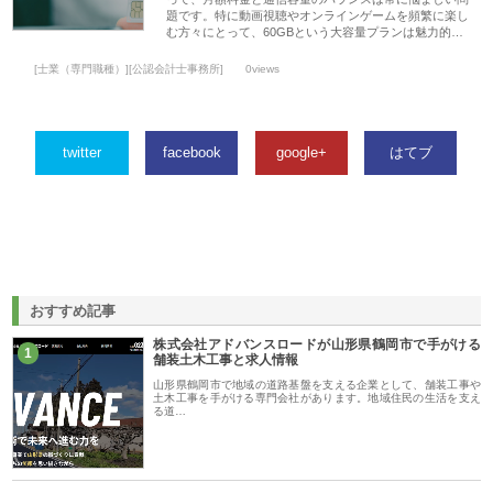
題です。特に動画視聴やオンラインゲームを頻繁に楽し
む方々にとって、60GBという大容量プランは魅力的…
[士業（専門職種）][公認会計士事務所]
0views
twitter
facebook
google+
はてブ
おすすめ記事
株式会社アドバンスロードが山形県鶴岡市で手がける
1
舗装土木工事と求人情報
山形県鶴岡市で地域の道路基盤を支える企業として、舗装工事や
土木工事を手がける専門会社があります。地域住民の生活を支え
る道…