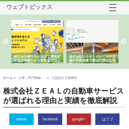
ウェブトピックス
株式会社ナカモトがホテルや店
株式会社スプリングエフが選ば
桑木給食株
舗の内装改修で選ばれ続ける理
れる理由とOEMアパレル製造の
ばれる手作り
由
強み
ホーム >
士業（専門職種）
>
公認会計士事務所
株式会社ＺＥＡＬの自動車サービス
が選ばれる理由と実績を徹底解説
twitter
facebook
google+
はてブ