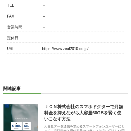
TEL
－
FAX
－
営業時間
－
定休日
－
URL
https://www.zeal2010.co.jp/
関連記事
ＪＣＮ株式会社のスマホドクターで月額
料金を抑えながら大容量60GBを賢く使
いこなす方法
大容量データ通信を求めるスマートフォンユーザーにと
って、月額料金と通信容量のバランスは常に悩ましい問