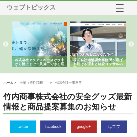
ウェブトピックス
シー
株式会社アクアスペースが水中
株式会社地盤調査事務所が選ば
株
ム導
から陸上まで一貫施工できる理
れ続ける理由と建設コンサルの
ス
由
強み
ホーム >
士業（専門職種）
>
公認会計士事務所
竹内商事株式会社の安全グッズ最新
情報と商品提案募集のお知らせ
twitter
facebook
google+
はてブ