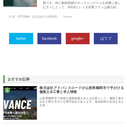
題です。特に動画視聴やオンラインゲームを頻繁に楽し
む方々にとって、60GBという大容量プランは魅力的…
[士業（専門職種）][公認会計士事務所]
0views
twitter
facebook
google+
はてブ
おすすめ記事
株式会社アドバンスロードが山形県鶴岡市で手がける
1
舗装土木工事と求人情報
山形県鶴岡市で地域の道路基盤を支える企業として、舗装工事や
土木工事を手がける専門会社があります。地域住民の生活を支え
る道…