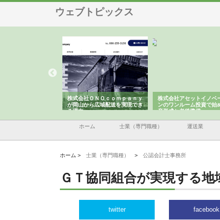
ウェブトピックス
翔栄が草津市で担う建
株式会社ＯＮＯｃｏｍｐａｎｙ
株式会社アセットイノベ
事の現場力と信頼性
が岡山から広域配送を実現でき
ンのワンルーム投資で始
る理由
産形成と老後準備
ホーム
士業（専門職種）
運送業
ホーム >
士業（専門職種）
>
公認会計士事務所
ＧＴ協同組合が実現する地
twitter
facebook