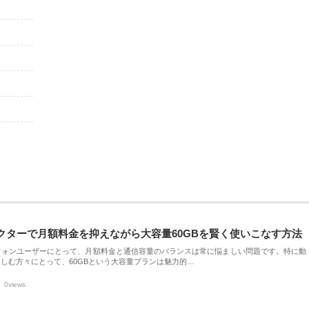
クターで月額料金を抑えながら大容量60GBを賢く使いこなす方法
フォンユーザーにとって、月額料金と通信容量のバランスは常に悩ましい問題です。特に動
しむ方々にとって、60GBという大容量プランは魅力的…
0views