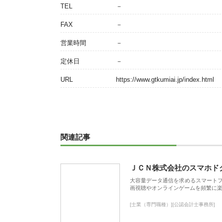
TEL
－
FAX
－
営業時間
－
定休日
－
URL
https://www.gtkumiai.jp/index.html
関連記事
ＪＣＮ株式会社のスマホド
大容量データ通信を求めるスマート
画視聴やオンラインゲームを頻繁に楽
[士業（専門職種）][公認会計士事務所]