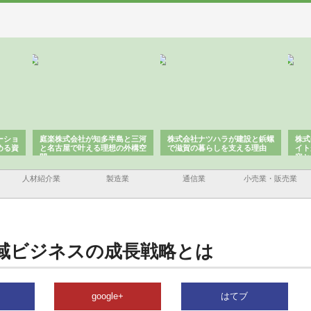
ーショ
庭楽株式会社が知多半島と三河
株式会社ナツハラが建設と鋲螺
株式
める資
と名古屋で叶える理想の外構空
で滋賀の暮らしを支える理由
イト
間
容と
人材紹介業
製造業
通信業
小売業・販売業
域ビジネスの成長戦略とは
google+
はてブ