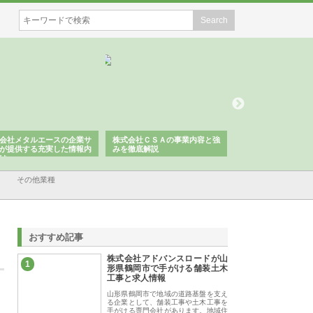
会社メタルエースの企業サ
株式会社ＣＳＡの事業内容と強
株式会社山形道路が
が提供する充実した情報内
みを徹底解説
装工事と土木技術の
は
その他業種
おすすめ記事
株式会社アドバンスロードが山
1
形県鶴岡市で手がける舗装土木
工事と求人情報
山形県鶴岡市で地域の道路基盤を支え
る企業として、舗装工事や土木工事を
手がける専門会社があります。地域住