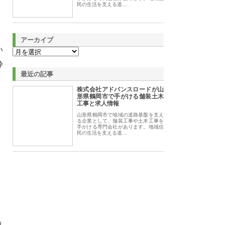
民の生活を支える道…
アーカイブ
い
枠
最近の記事
株式会社アドバンスロードが山
形県鶴岡市で手がける舗装土木
工事と求人情報
山形県鶴岡市で地域の道路基盤を支え
る企業として、舗装工事や土木工事を
手がける専門会社があります。地域住
民の生活を支える道…
連